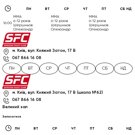
ПН
ВТ
СР
ЧТ
ПТ
СБ
НД
ММА
ММА
ММА
6-12 років
6-12 років
6-12 років
16:00
Шершньов
Шершньов
Шершньов
Олександр
Олександр
Олександр
м. Київ, вул. Княжий Затон, 17 В
067 866 16 08
ПН
ВТ
СР
ЧТ
ПТ
СБ
НД
м. Київ, вул. Княжий Затон, 17 В (школа №62)
067 866 16 08
Великий зал
Записатися
ПН
ВТ
СР
ЧТ
ПТ
СБ
НД