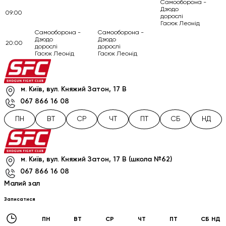
Самооборона -
Дзюдо
09:00
дорослі
Гасюк Леонід
Самооборона -
Самооборона -
Дзюдо
Дзюдо
20:00
дорослі
дорослі
Гасюк Леонід
Гасюк Леонід
м. Київ, вул. Княжий Затон, 17 В
067 866 16 08
ПН
ВТ
СР
ЧТ
ПТ
СБ
НД
м. Київ, вул. Княжий Затон, 17 В (школа №62)
067 866 16 08
Малий зал
Записатися
ПН
ВТ
СР
ЧТ
ПТ
СБ
НД