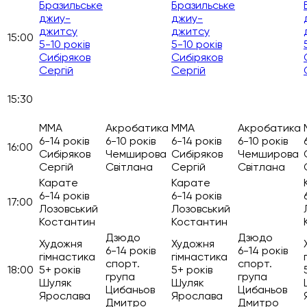
Бразильське
Бразильське
джиу-
джиу-
джитсу
джитсу
15:00
5-10 років
5-10 років
Сибіряков
Сибіряков
Сергій
Сергій
15:30
ММА
Акробатика
ММА
Акробатика
6-14 років
6-10 років
6-14 років
6-10 років
16:00
Сибіряков
Чемширова
Сибіряков
Чемширова
Сергій
Світлана
Сергій
Світлана
Карате
Карате
6-14 років
6-14 років
17:00
Лозовський
Лозовський
Костантин
Костантин
Дзюдо
Дзюдо
Художня
Художня
6-14 років
6-14 років
гімнастика
гімнастика
спорт.
спорт.
18:00
5+ років
5+ років
група
група
Шуляк
Шуляк
Цибаньов
Цибаньов
Ярослава
Ярослава
Дмитро
Дмитро