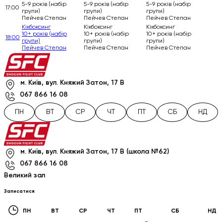
5-9 років (набір
5-9 років (набір
5-9 років (набір
17:00
групи)
групи)
групи)
Пейчев Степан
Пейчев Степан
Пейчев Степан
Кікбоксинг
Кікбоксинг
Кікбоксинг
10+ років (набір
10+ років (набір
10+ років (набір
18:00
групи)
групи)
групи)
Пейчев Степан
Пейчев Степан
Пейчев Степан
м. Київ, вул. Княжий Затон, 17 В
067 866 16 08
ПН
ВТ
СР
ЧТ
ПТ
СБ
НД
м. Київ, вул. Княжий Затон, 17 В (школа №62)
067 866 16 08
Великий зал
Записатися
ПН
ВТ
СР
ЧТ
ПТ
СБ
НД