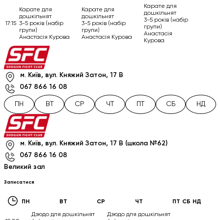
Карате для
Карате для
Карате для
дошкільнят
дошкільнят
дошкільнят
3-5 років (набір
17:15
3-5 років (набір
3-5 років (набір
групи)
групи)
групи)
Анастасія
Анастасія Курова
Анастасія Курова
Курова
м. Київ, вул. Княжий Затон, 17 В
067 866 16 08
ПН
ВТ
СР
ЧТ
ПТ
СБ
НД
м. Київ, вул. Княжий Затон, 17 В (школа №62)
067 866 16 08
Великий зал
Записатися
ПН
ВТ
СР
ЧТ
ПТ
СБ
НД
Дзюдо для дошкільнят
Дзюдо для дошкільнят