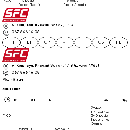
19:00
4-6 років
4-6 років
Гасюк Леонід
Гасюк Леонід
м. Київ, вул. Княжий Затон, 17 В
067 866 16 08
ПН
ВТ
СР
ЧТ
ПТ
СБ
НД
м. Київ, вул. Княжий Затон, 17 В (школа №62)
067 866 16 08
Малий зал
Записатися
ПН
ВТ
СР
ЧТ
ПТ
СБ
НД
Художня
гімнастика
11:00
5-10 років
Кравченко
Орина
Художня
Художня