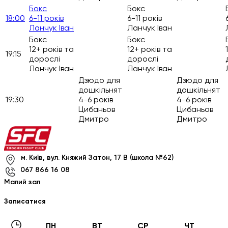
Бокс
Бокс
18:00
6-11 років
6-11 років
Ланчук Іван
Ланчук Іван
Бокс
Бокс
12+ років та
12+ років та
19:15
дорослі
дорослі
Ланчук Іван
Ланчук Іван
Дзюдо для
Дзюдо для
дошкільнят
дошкільнят
19:30
4-6 років
4-6 років
Цибаньов
Цибаньов
Дмитро
Дмитро
м. Київ, вул. Княжий Затон, 17 В (школа №62)
067 866 16 08
Малий зал
Записатися
ПН
ВТ
СР
ЧТ