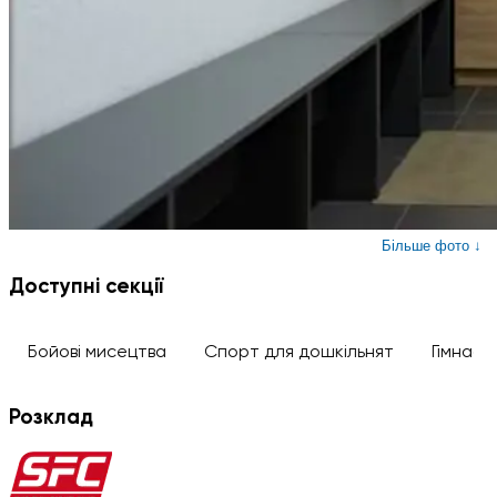
Більше фото ↓
Доступні секції
Бойові мисецтва
Спорт для дошкільнят
Гімнаст
Розклад