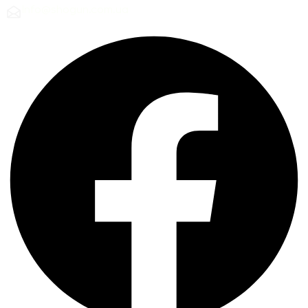
Info@shogun.com.ua​