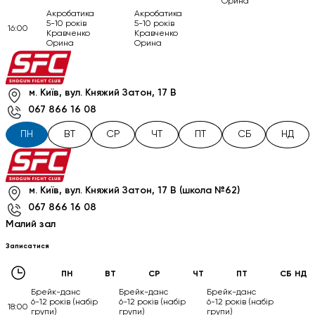
Орина
Акробатика
Акробатика
5-10 років
5-10 років
16:00
Кравченко
Кравченко
Орина
Орина
м. Київ, вул. Княжий Затон, 17 В
067 866 16 08
ПН
ВТ
СР
ЧТ
ПТ
СБ
НД
м. Київ, вул. Княжий Затон, 17 В (школа №62)
067 866 16 08
Малий зал
Записатися
ПН
ВТ
СР
ЧТ
ПТ
СБ
НД
Брейк-данс
Брейк-данс
Брейк-данс
6-12 років (набір
6-12 років (набір
6-12 років (набір
18:00
групи)
групи)
групи)