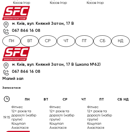
Косов Ігор
Косов Ігор
Косов Ігор
м. Київ, вул. Княжий Затон, 17 В
067 866 16 08
ПН
ВТ
СР
ЧТ
ПТ
СБ
НД
м. Київ, вул. Княжий Затон, 17 В (школа №62)
067 866 16 08
Малий зал
Записатися
ПН
ВТ
СР
ЧТ
ПТ
СБ
НД
Фітнес
Фітнес
Фітнес
12+ років та
12+ років та
12+ років та
дорослі (набір
дорослі (набір
дорослі (набір
19:15
групи)
групи)
групи)
Коцупал
Коцупал
Коцупал
Анастасія
Анастасія
Анастасія