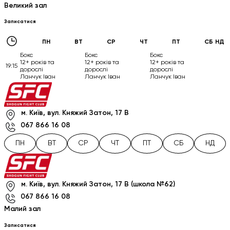
Великий зал
Записатися
ПН
ВТ
СР
ЧТ
ПТ
СБ
НД
Бокс
Бокс
Бокс
12+ років та
12+ років та
12+ років та
19:15
дорослі
дорослі
дорослі
Ланчук Іван
Ланчук Іван
Ланчук Іван
м. Київ, вул. Княжий Затон, 17 В
067 866 16 08
ПН
ВТ
СР
ЧТ
ПТ
СБ
НД
м. Київ, вул. Княжий Затон, 17 В (школа №62)
067 866 16 08
Малий зал
Записатися