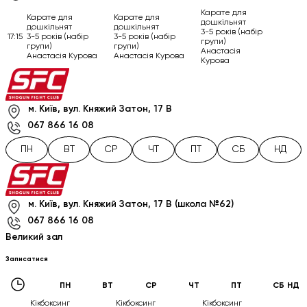
Карате для
Карате для
Карате для
дошкільнят
дошкільнят
дошкільнят
3-5 років (набір
17:15
3-5 років (набір
3-5 років (набір
групи)
групи)
групи)
Анастасія
Анастасія Курова
Анастасія Курова
Курова
м. Київ, вул. Княжий Затон, 17 В
067 866 16 08
ПН
ВТ
СР
ЧТ
ПТ
СБ
НД
м. Київ, вул. Княжий Затон, 17 В (школа №62)
067 866 16 08
Великий зал
Записатися
ПН
ВТ
СР
ЧТ
ПТ
СБ
НД
Кікбоксинг
Кікбоксинг
Кікбоксинг