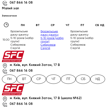
067 866 16 08
Малий зал
Записатися
ПН
ВТ
СР
ЧТ
ПТ
СБ
НД
Бразильське
Бразильське
Бразильське
джиу-джитсу
джиу-джитсу
джиу-джитсу
5-10 років (набір
5-10 років (набір
5-10 років (набір
15:00
групи)
групи)
групи)
Сибиряков
Сибиряков
Сибиряков
Сергій
Сергій
Сергій
м. Київ, вул. Княжий Затон, 17 В
067 866 16 08
ПН
ВТ
СР
ЧТ
ПТ
СБ
НД
м. Київ, вул. Княжий Затон, 17 В (школа №62)
067 866 16 08