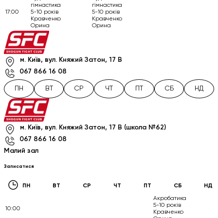
гімнастика
гімнастика
17:00
5-10 років
5-10 років
Кравченко
Кравченко
Орина
Орина
м. Київ, вул. Княжий Затон, 17 В
067 866 16 08
ПН
ВТ
СР
ЧТ
ПТ
СБ
НД
м. Київ, вул. Княжий Затон, 17 В (школа №62)
067 866 16 08
Малий зал
Записатися
ПН
ВТ
СР
ЧТ
ПТ
СБ
НД
Акробатика
5-10 років
10:00
Кравченко