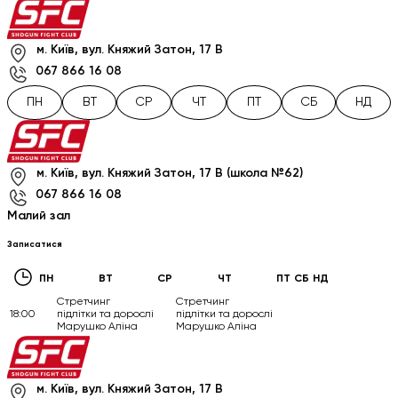
м. Київ, вул. Княжий Затон, 17 В
067 866 16 08
ПН
ВТ
СР
ЧТ
ПТ
СБ
НД
м. Київ, вул. Княжий Затон, 17 В (школа №62)
067 866 16 08
Малий зал
Записатися
ПН
ВТ
СР
ЧТ
ПТ
СБ
НД
Стретчинг
Стретчинг
18:00
підлітки та дорослі
підлітки та дорослі
Марушко Аліна
Марушко Аліна
м. Київ, вул. Княжий Затон, 17 В