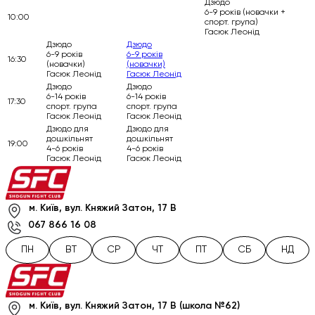
Дзюдо
6-9 років (новачки +
10:00
спорт. група)
Гасюк Леонід
Дзюдо
Дзюдо
6-9 років
6-9 років
16:30
(новачки)
(новачки)
Гасюк Леонід
Гасюк Леонід
Дзюдо
Дзюдо
6-14 років
6-14 років
17:30
спорт. група
спорт. група
Гасюк Леонід
Гасюк Леонід
Дзюдо для
Дзюдо для
дошкільнят
дошкільнят
19:00
4-6 років
4-6 років
Гасюк Леонід
Гасюк Леонід
м. Київ, вул. Княжий Затон, 17 В
067 866 16 08
ПН
ВТ
СР
ЧТ
ПТ
СБ
НД
м. Київ, вул. Княжий Затон, 17 В (школа №62)